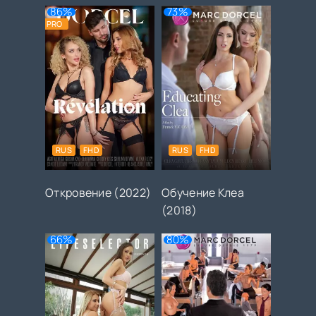
Молли (2025)
проникновения
86%
73%
(2025)
PRO
RUS
FHD
RUS
FHD
Откровение (2022)
Обучение Клеа
(2018)
66%
80%