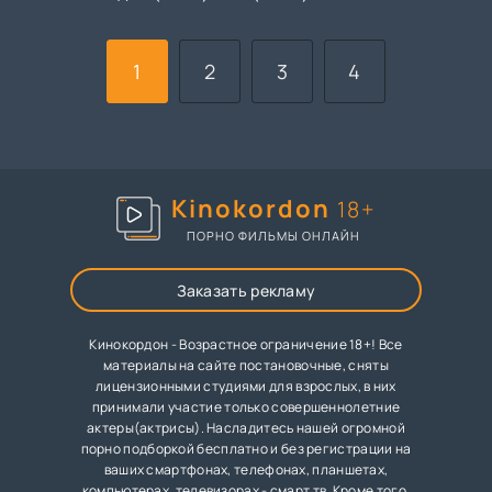
1
2
3
4
Kinokordon
18+
ПОРНО ФИЛЬМЫ ОНЛАЙН
Заказать рекламу
Кинокордон - Возрастное ограничение 18+! Все
материалы на сайте постановочные, сняты
лицензионными студиями для взрослых, в них
принимали участие только совершеннолетние
актеры(актрисы). Насладитесь нашей огромной
порно подборкой бесплатно и без регистрации на
ваших смартфонах, телефонах, планшетах,
компьютерах, телевизорах - смарт тв. Кроме того,