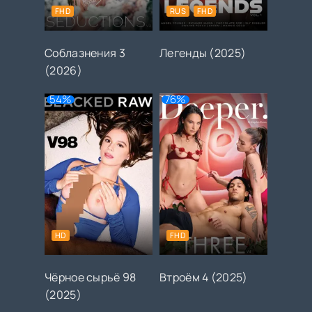
FHD
RUS
FHD
Соблазнения 3
Легенды (2025)
(2026)
54%
76%
HD
FHD
Чёрное сырьё 98
Втроём 4 (2025)
(2025)