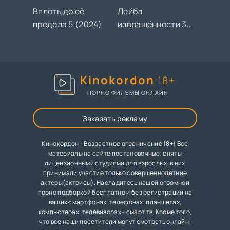
Вплоть до её
Лейбл
предела 5 (2024)
извращённости 3
(2024)
Kinokordon
18+
ПОРНО ФИЛЬМЫ ОНЛАЙН
Заказать рекламу
Кинокордон - Возрастное ограничение 18+! Все
материалы на сайте постановочные, сняты
лицензионными студиями для взрослых, в них
принимали участие только совершеннолетние
актеры(актрисы). Насладитесь нашей огромной
порно подборкой бесплатно и без регистрации на
ваших смартфонах, телефонах, планшетах,
компьютерах, телевизорах - смарт тв. Кроме того,
что все наши посетители могут смотреть онлайн: