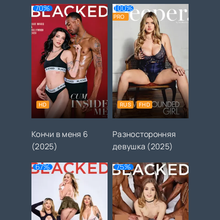
70%
100%
PRO
HD
RUS
FHD
Кончи в меня 6
Разносторонняя
(2025)
девушка (2025)
67%
75%