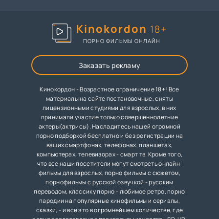
Kinokordon
18+
ПОРНО ФИЛЬМЫ ОНЛАЙН
Заказать рекламу
Кинокордон - Возрастное ограничение 18+! Все
материалы на сайте постановочные, сняты
лицензионными студиями для взрослых, в них
принимали участие только совершеннолетние
актеры(актрисы). Насладитесь нашей огромной
порно подборкой бесплатно и без регистрации на
ваших смартфонах, телефонах, планшетах,
компьютерах, телевизорах - смарт тв. Кроме того,
что все наши посетители могут смотреть онлайн:
фильмы для взрослых, порно фильмы с сюжетом,
порнофильмы с русской озвучкой - русским
переводом, классику порно - любимое ретро, порно
пародии на популярные кинофильмы и сериалы,
сказки, - и все это в огромнейшем количестве, где