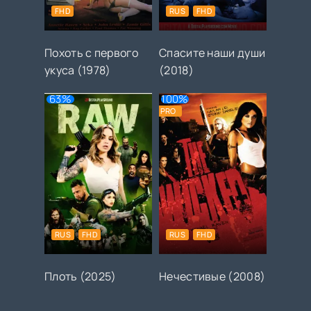
FHD
RUS
FHD
Похоть с первого
Спасите наши души
укуса (1978)
(2018)
63%
100%
PRO
RUS
FHD
RUS
FHD
Плоть (2025)
Нечестивые (2008)