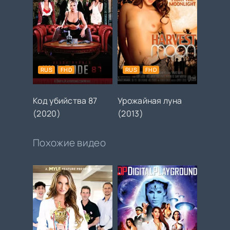
RUS
FHD
RUS
FHD
Код убийства 87
Урожайная луна
(2020)
(2013)
Похожие видео