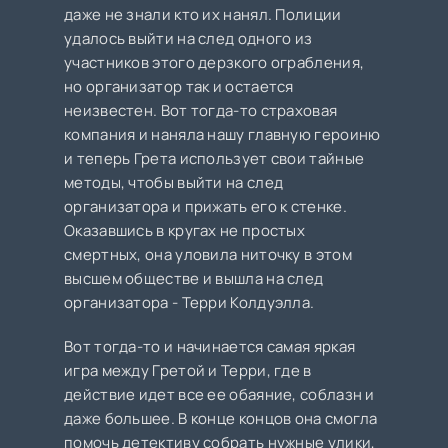
даже не знали кто их нанял. Полиции
удалось выйти на след одного из
участников этого дерзкого ограбления,
но организатор так и остается
неизвестен. Вот тогда-то страховая
компания и наняла нашу главную героиню
и теперь Грета использует свои тайные
методы, чтобы выйти на след
организатора и прижать его к стенке.
Оказавшись в кругах не простых
смертных, она уловила ниточку в этом
высшем обществе и вышла на след
организатора - Терри Колдуэлла.
Вот тогда-то и начинается самая яркая
игра между Гретой и Терри, где в
действие идет все ее обаяние, соблазн и
даже большее. В конце концов она смогла
помочь детективу собрать нужные улики,