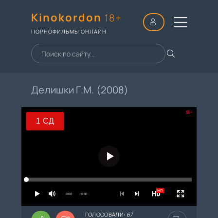
Kinokordon
18+
ПОРНОФИЛЬМЫ ОНЛАЙН
Делишки Г.М. (2008)
18+
1 СД
1 СД
2 СД
3 СД
HD
4 СД
0:00
/ 0:00
ГОЛОСОВАЛИ:
67