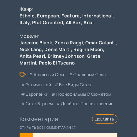
Жанр:
Ethnic
,
European
,
Feature
,
International
,
Italy
,
Plot Oriented
,
All Sex
,
Anal
Модели:
Jasmine Black
,
Zenza Raggi
,
Omar Galanti
,
Nick Lang
,
Denis Marti
,
Regina Moon
,
Anita Pearl
,
Britney Johnson
,
Greta
Martini
,
Paolo El Tucano
Анальный Секс
Оральный Секс
Этнический
Все Виды Секса
Европейки
Порнофильмы С Сюжетом
Секс Втроем
Двойное Проникновение
Комментарии
ДОБАВИТЬ
ОТКРЫТЬ ВСЕ КОММЕНТАРИИ (4)