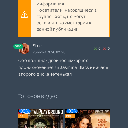
Информация
Посетители, находящиеся в
группе
Гость
, не могут
оставлять комментарии к
данной публикации.
Stoc
PRO
0
0
26 июня 2026 02:20
Ооо да,4 диск двойное шикарное
проникновение!!!и Jasmine Black в начале
второго диска чётенькая
Топовое видео
98%
100%
PRO
PRO