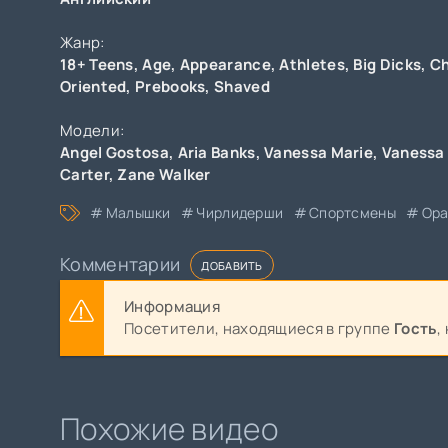
Жанр:
18+ Teens
,
Age
,
Appearance
,
Athletes
,
Big Dicks
,
Ch
Oriented
,
Prebooks
,
Shaved
Модели:
Angel Gostosa
,
Aria Banks
,
Vanessa Marie
,
Vanessa
Carter
,
Zane Walker
Малышки
Чирлидерши
Спортсмены
Ора
Комментарии
ДОБАВИТЬ
Информация
Посетители, находящиеся в группе
Гость
,
Похожие видео