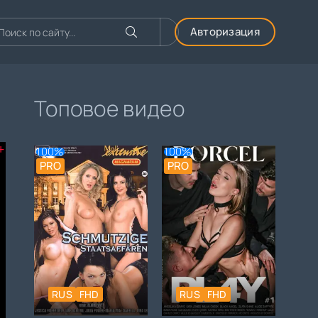
Авторизация
Топовое видео
+
100%
100%
PRO
PRO
RUS
FHD
RUS
FHD