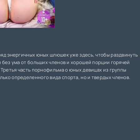
ряд энергичных юных шлюшек уже здесь, чтобы раздвинуть
и без ума от больших членов и хорошей порции горячей
. Третья часть порнофильма о юных девицах из группы
ько определенного вида спорта, но и твердых членов.