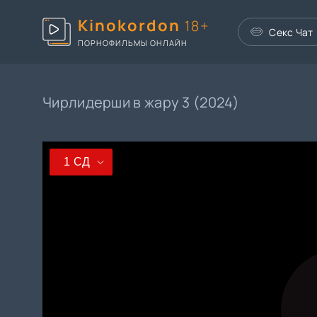
Kinokordon
18+
Секс Чат
ПОРНОФИЛЬМЫ ОНЛАЙН
Чирлидерши в жару 3 (2024)
1 СД
1 СД
2 СД
3 СД
4 СД