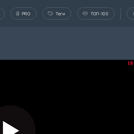
PRO
Теги
ТОП-100
18