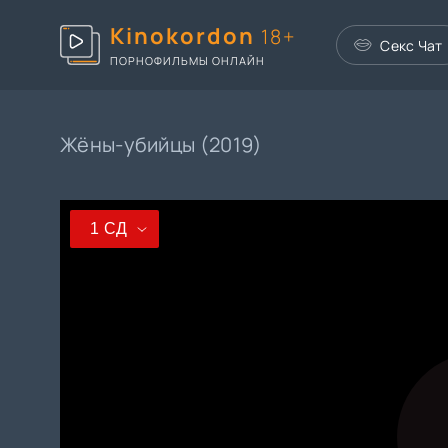
Kinokordon
18+
Секс Чат
ПОРНОФИЛЬМЫ ОНЛАЙН
Жёны-убийцы (2019)
1 СД
1 СД
2 СД
3 СД
4 СД