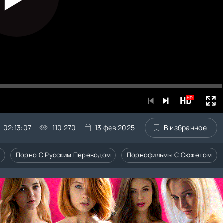
HD
02:13:07
110 270
13 фев 2025
В избранное
Порно С Русским Переводом
Порнофильмы С Сюжетом