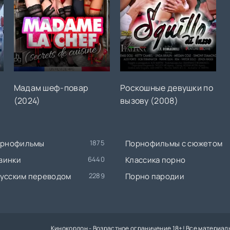
)
Мадам шеф-повар
Роскошные девушки по
(2024)
вызову (2008)
порнофильмы
1875
Порнофильмы с сюжетом
винки
6440
Классика порно
русским переводом
2289
Порно пародии
Кинокордон - Возрастное ограничение 18+! Все материа