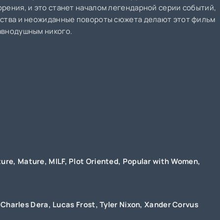
рения, и это станет началом легендарной серии событий,
ьства и неожиданные повороты сюжета делают этот фильм
авнодушным никого.
ture
,
Mature
,
MILF
,
Plot Oriented
,
Popular with Women
,
,
Charles Dera
,
Lucas Frost
,
Tyler Nixon
,
Xander Corvus