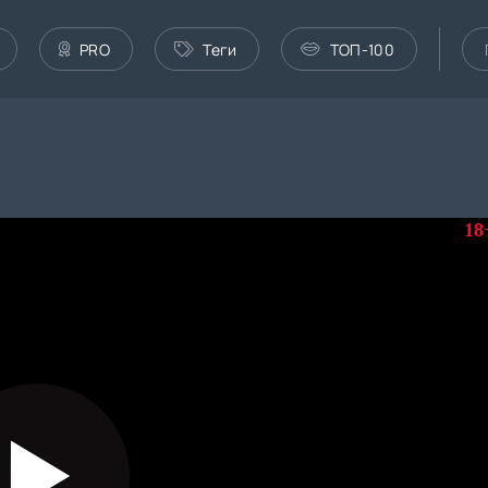
PRO
Теги
ТОП-100
18