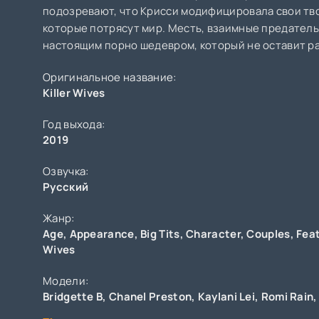
подозревают, что Крисси модифицировала свои тво
которые потрясут мир. Месть, взаимные предател
настоящим порно шедевром, который не оставит р
Оригинальное название:
Killer Wives
Год выхода:
2019
Озвучка:
Русский
Жанр:
Age
,
Appearance
,
Big Tits
,
Character
,
Couples
,
Fea
Wives
Модели:
Bridgette B
,
Chanel Preston
,
Kaylani Lei
,
Romi Rain