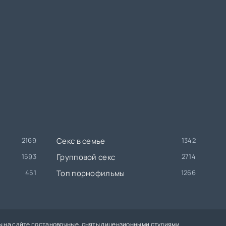
2169
Секс в семье
1342
1593
Групповой секс
2714
451
Топ порнофильмы
1266
лы на сайте постановочные, сняты лицензионными студиями