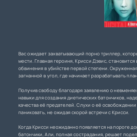
Вас ожидает захватывающий порно триллер, которы
мести. Главная героиня, Крисси Дэвис, становится
обвинения в убийстве первой степени. Окруженная
загнанной в угол, где начинает разрабатывать пла
Получив свободу благодаря заявлению о невменяе
навыки для создания диетических батончиков, на
качества её предателей. Слухи о её освобождени
паниковать, не ожидая скорой встречи с Крисси.
Когда Крисси неожиданно появляется на пороге д
батончики, Али, полная сострадания, решает поде