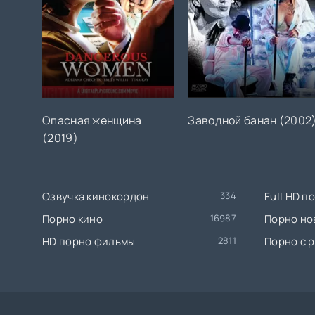
Опасная женщина
Заводной банан (2002
(2019)
Озвучка кинокордон
334
Full HD 
Порно кино
16987
Порно но
HD порно фильмы
2811
Порно с 