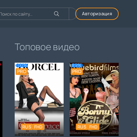
Авторизация
Топовое видео
+
100%
89%
PRO
PRO
RUS
FHD
RUS
FHD