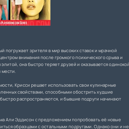
й погружает зрителя в мир высоких ставок и мрачной
 центром внимания после громкого психического срыва и
 элитой, она быстро теряет друзей и оказывается одинокой
н мести.
мости, Крисси решает использовать свои кулинарные
деленных свойствами, способными обострить худшие
и быстро распространяются, и бывшие подруги начинают
ома Али Эддисон с предложением попробовать её новые
литься образцами с остальными подругами. Однако они и не